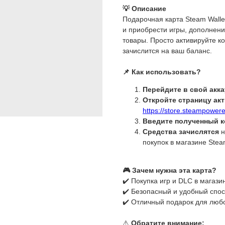
💡 Описание
Подарочная карта Steam Walle
и приобрести игры, дополнен
товары. Просто активируйте к
зачислится на ваш баланс.
📌 Как использовать?
Перейдите в свой акка
Откройте страницу ак
https://store.steampowe
Введите полученный к
Средства зачислятся
н
покупок в магазине Stea
🎮 Зачем нужна эта карта?
✔️ Покупка игр и DLC в магази
✔️ Безопасный и удобный спо
✔️ Отличный подарок для любо
⚠️
Обратите внимание: