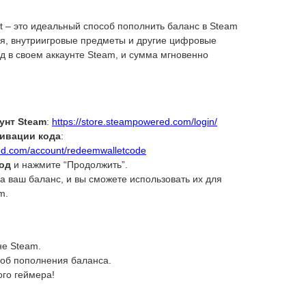
t – это идеальный способ пополнить баланс в Steam
ия, внутриигровые предметы и другие цифровые
од в своем аккаунте Steam, и сумма мгновенно
унт Steam
:
https://store.steampowered.com/login/
тивации кода
:
red.com/account/redeemwalletcode
од
и нажмите “Продолжить”.
а ваш баланс, и вы сможете использовать их для
m.
не Steam.
соб пополнения баланса.
го геймера!