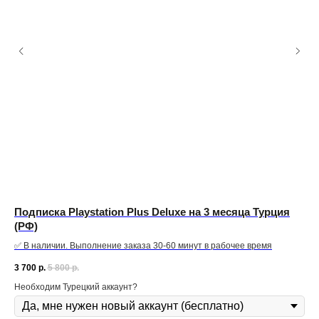
Подписка Playstation Plus Deluxe на 3 месяца Турция
По
(РФ)
(Р
✅ В наличии. Выполнение заказа 30-60 минут в рабочее время
✅ В
3 700
р.
5 800
р.
11 
Необходим Турецкий аккаунт?
Нео