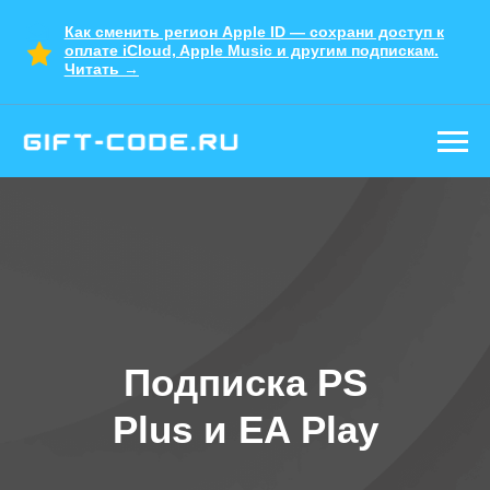
Как сменить регион Apple ID — сохрани доступ к
оплате iCloud, Apple Music и другим подпискам.
Читать →
Настоящие карты
и подписки
Гарантия на весь товар
Работаем с 2022 года. Знаем
все про Apple
Удобная покупка в Telegram
Подписка PS
Plus и EA Play