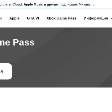
оплате iCloud, Apple Music и другим подпискам. Читать →
ы
Apple
GTA Vl
Xbox Game Pass
Информация
me Pass
ия