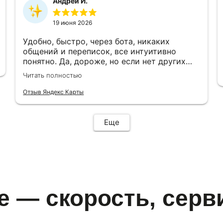
Андрей И.
19 июня 2026
Удобно, быстро, через бота, никаких
общений и переписок, все интуитивно
понятно. Да, дороже, но если нет других
вариантов…код приходит почти сразу
Читать полностью
после оплаты в бот, активация прошла
успешно, спасибо 👍
Отзыв Яндекс Карты
Еще
e — скорость, серв