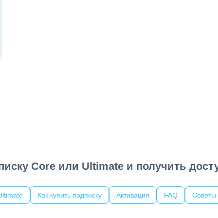
иску Core или Ultimate и получить досту
ltimate
Как купить подписку
Активация
FAQ
Советы 