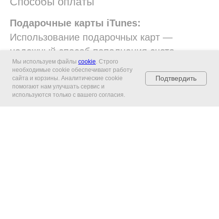
Способы оплаты
Подарочные карты iTunes:
Использование подарочных карт —
надежный способ пополнения счета.
Мы используем файлы
cookie
. Строго
Подарочные карты можно приобрести в
необходимые cookie обеспечивают работу
Подтвердить
нашем магазине.
сайта и корзины. Аналитические cookie
помогают нам улучшать сервис и
используются только с вашего согласия.
Банковские карты:
Если у вас есть карта
зарубежного банка, то можете пополнить
App Store с ее помощью. Важно убедиться,
что ваша карта поддерживает
международные платежи, а регион вашего
Apple ID соответствует стране
выпустившей карту.