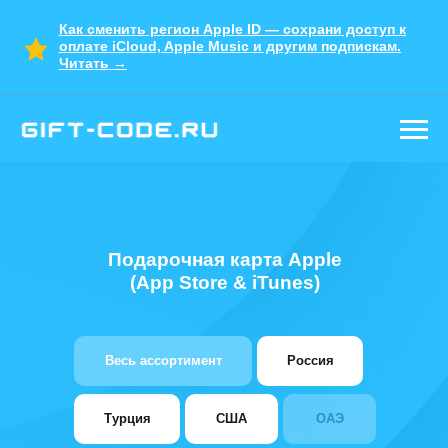
Как сменить регион Apple ID — сохрани доступ к
оплате iCloud, Apple Music и другим подпискам.
Читать →
Настоящие карты
и подписки
Гарантия на весь товар
Работаем с 2022 года. Знаем
все про Apple
Подарочная карта Apple
Удобная покупка в Telegram
(App Store & iTunes)
Весь ассортимент
Россия
Турция
США
ОАЭ