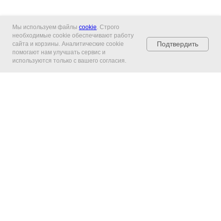
Мы используем файлы
cookie
. Строго
необходимые cookie обеспечивают работу
Подтвердить
сайта и корзины. Аналитические cookie
помогают нам улучшать сервис и
используются только с вашего согласия.
Главная
Каталог
Гарантия и
возврат
Контакты
Оплата и
доставка
Управление подпиской
Выбрать карту iTunes
Права на изображения принадлежат Apple Inc.