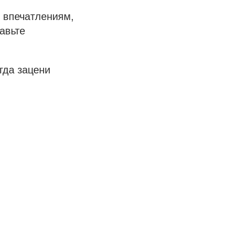
м впечатлениям,
авьте
гда зацени