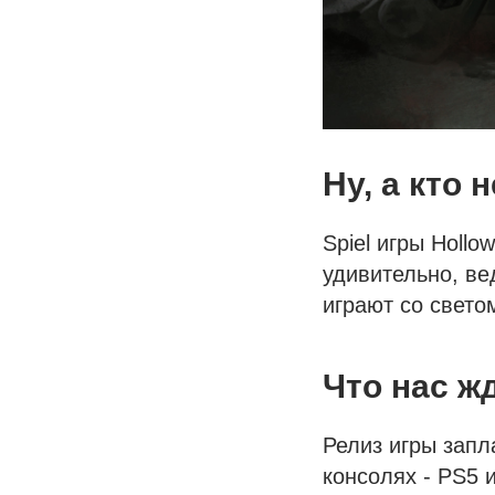
Ну, а кто
Spiel игры Holl
удивительно, ве
играют со светом
Что нас ж
Релиз игры запл
консолях - PS5 