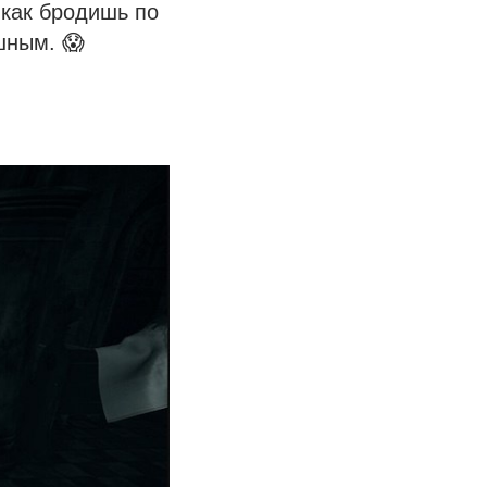
 как бродишь по
ашным. 😱