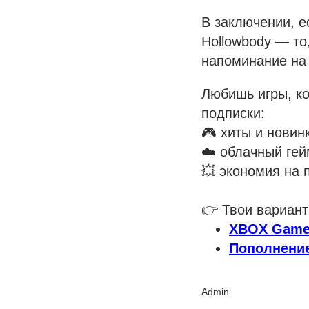
В заключении, е
Hollowbody — то
напоминание на 
Любишь игры, ко
подписки:
🎮 хиты и новин
☁️ облачный гей
💥 экономия на 
👉 Твои вариант
XBOX Game
Пополнени
Admin