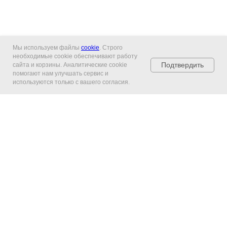
Мы используем файлы
cookie
. Строго
необходимые cookie обеспечивают работу
Подтвердить
сайта и корзины. Аналитические cookie
помогают нам улучшать сервис и
используются только с вашего согласия.
Главная
Каталог
Гарантия и
возврат
Контакты
Оплата и
доставка
Управление подпиской
Выбрать карту iTunes