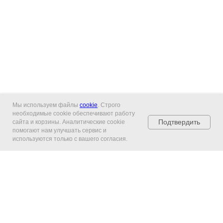
Мы используем файлы
cookie
. Строго
необходимые cookie обеспечивают работу
Подтвердить
сайта и корзины. Аналитические cookie
помогают нам улучшать сервис и
используются только с вашего согласия.
Главная
Каталог
Гарантия и
возврат
Контакты
Оплата и
доставка
Управление подпиской