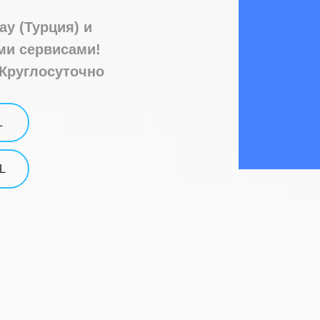
ay (Турция) и
и сервисами!
 Круглосуточно
L
L