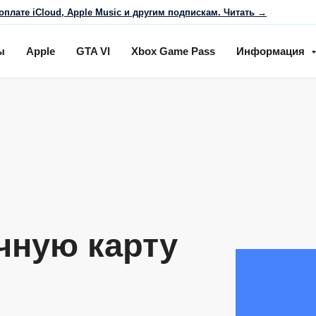
оплате iCloud, Apple Music и другим подпискам. Читать →
ы
Apple
GTA Vl
Xbox Game Pass
Информация
чную карту