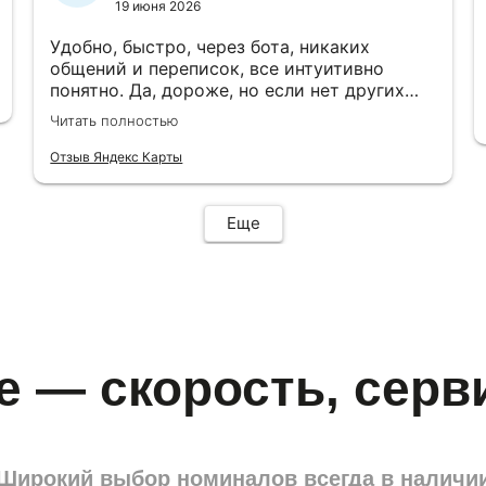
19 июня 2026
Удобно, быстро, через бота, никаких
общений и переписок, все интуитивно
понятно. Да, дороже, но если нет других
вариантов…код приходит почти сразу
Читать полностью
после оплаты в бот, активация прошла
успешно, спасибо 👍
Отзыв Яндекс Карты
Еще
e — скорость, серв
Широкий выбор номиналов всегда в наличи