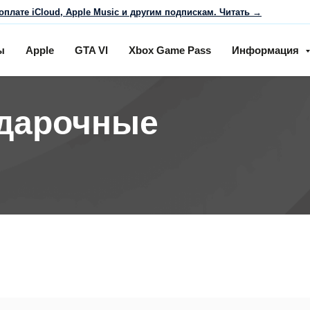
оплате iCloud, Apple Music и другим подпискам. Читать →
ы
Apple
GTA Vl
Xbox Game Pass
Информация
одарочные