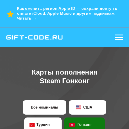
Как сменить регион Apple ID — сохрани доступ к
оплате iCloud, Apple Music и другим подпискам.
Читать →
Настоящие карты
и подписки
Гарантия на весь товар
Работаем с 2022 года. Знаем
все про Apple
Карты пополнения
Удобная покупка в Telegram
Steam Гонконг
Все номиналы
США
Турция
Гонконг