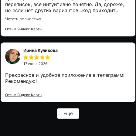
переписок, все интуитивно понятно. Да, дороже,
но если нет других вариантов…код приходит
почти сразу после оплаты в бот, активация прошла
Читать полностью
успешно, спасибо 👍
Отзыв Яндекс Карты
Ирина Куликова
17 июня 2026
Прекрасное и удобное приложение в телеграмм!
Рекомендую!
Отзыв Яндекс Карты
Еще